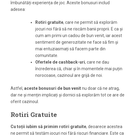
îmbunătăți experiența de joc. Aceste bonusuri includ
adesea:
Rotiri gratuite
, care ne permit să explorăm
jocuri noi fără să ne riscăm banii proprii. E ca și
cum am primi un cadou de bun venit, iar acest
sentiment de generozitate ne face să fim și
mai entuziasmați să facem parte din
comunitate.
Ofertele de cashback-uri
, care ne dau
încrederea că, chiar și în momentele mai puțin
norocoase, cazinoul are grijă de noi.
Astfel,
aceste bonusuri de bun venit
nu doar că ne atrag,
dar ne și mențin implicați și dornici să explorăm tot ce are de
oferit cazinoul.
Rotiri Gratuite
Cu toții iubim să primim rotiri gratuite
, deoarece acestea
ne permit să testăm jocuri noi fără riscuri financiare. Este ca