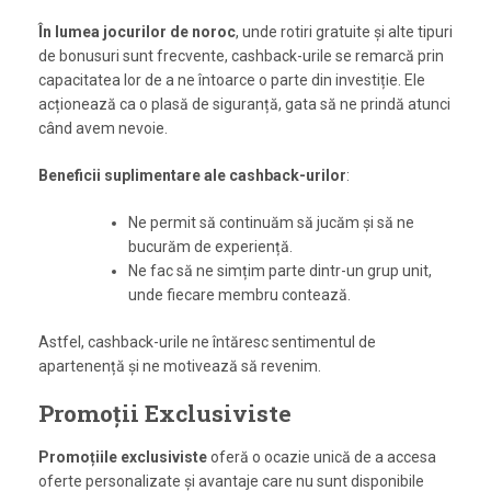
În lumea jocurilor de noroc
, unde rotiri gratuite și alte tipuri
de bonusuri sunt frecvente, cashback-urile se remarcă prin
capacitatea lor de a ne întoarce o parte din investiție. Ele
acționează ca o plasă de siguranță, gata să ne prindă atunci
când avem nevoie.
Beneficii suplimentare ale cashback-urilor
:
Ne permit să continuăm să jucăm și să ne
bucurăm de experiență.
Ne fac să ne simțim parte dintr-un grup unit,
unde fiecare membru contează.
Astfel, cashback-urile ne întăresc sentimentul de
apartenență și ne motivează să revenim.
Promoții Exclusiviste
Promoțiile exclusiviste
oferă o ocazie unică de a accesa
oferte personalizate și avantaje care nu sunt disponibile