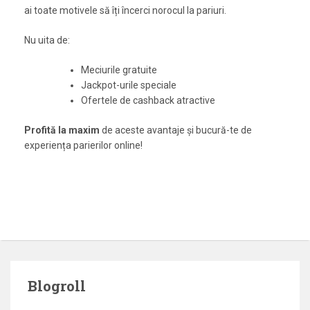
ai toate motivele să îți încerci norocul la pariuri.
Nu uita de:
Meciurile gratuite
Jackpot-urile speciale
Ofertele de cashback atractive
Profită la maxim
de aceste avantaje și bucură-te de
experiența parierilor online!
Blogroll