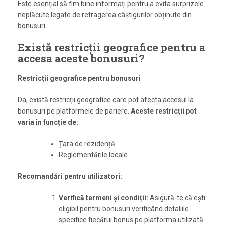
Este esențial să fim bine informați pentru a evita surprizele
neplăcute legate de retragerea câștigurilor obținute din
bonusuri.
Există restricții geografice pentru a
accesa aceste bonusuri?
Restricții geografice pentru bonusuri
Da, există restricții geografice care pot afecta accesul la
bonusuri pe platformele de pariere.
Aceste restricții pot
varia în funcție de:
Țara de rezidență
Reglementările locale
Recomandări pentru utilizatori:
Verifică termeni și condiții:
Asigură-te că ești
eligibil pentru bonusuri verificând detaliile
specifice fiecărui bonus pe platforma utilizată.