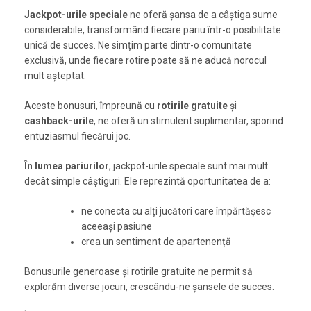
Jackpot-urile speciale
ne oferă șansa de a câștiga sume
considerabile, transformând fiecare pariu într-o posibilitate
unică de succes. Ne simțim parte dintr-o comunitate
exclusivă, unde fiecare rotire poate să ne aducă norocul
mult așteptat.
Aceste bonusuri, împreună cu
rotirile gratuite
și
cashback-urile
, ne oferă un stimulent suplimentar, sporind
entuziasmul fiecărui joc.
În lumea pariurilor
, jackpot-urile speciale sunt mai mult
decât simple câștiguri. Ele reprezintă oportunitatea de a:
ne conecta cu alți jucători care împărtășesc
aceeași pasiune
crea un sentiment de apartenență
Bonusurile generoase și rotirile gratuite ne permit să
explorăm diverse jocuri, crescându-ne șansele de succes.