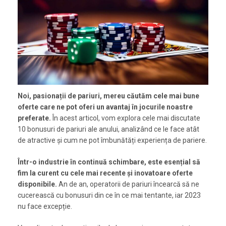
Noi, pasionații de pariuri, mereu căutăm cele mai bune
oferte care ne pot oferi un avantaj în jocurile noastre
preferate.
În acest articol, vom explora cele mai discutate
10 bonusuri de pariuri ale anului, analizând ce le face atât
de atractive și cum ne pot îmbunătăți experiența de pariere.
Într-o industrie în continuă schimbare, este esențial să
fim la curent cu cele mai recente și inovatoare oferte
disponibile.
An de an, operatorii de pariuri încearcă să ne
cucerească cu bonusuri din ce în ce mai tentante, iar 2023
nu face excepție.