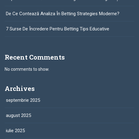
De Ce Contează Analiza În Betting Strategies Moderne?
7 Surse De Încredere Pentru Betting Tips Educative
Recent Comments
No comments to show.
Archives
septembrie 2025
august 2025
iulie 2025