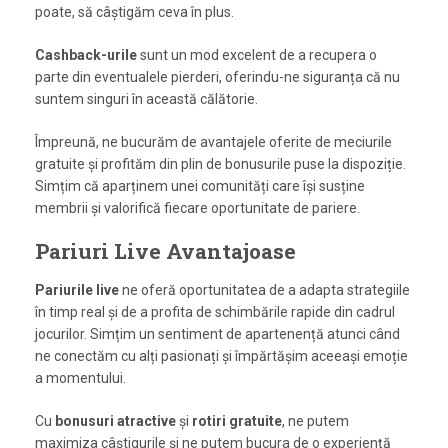
poate, să câștigăm ceva în plus.
Cashback-urile
sunt un mod excelent de a recupera o
parte din eventualele pierderi, oferindu-ne siguranța că nu
suntem singuri în această călătorie.
Împreună, ne bucurăm de avantajele oferite de meciurile
gratuite și profităm din plin de bonusurile puse la dispoziție.
Simțim că aparținem unei comunități care își susține
membrii și valorifică fiecare oportunitate de pariere.
Pariuri Live Avantajoase
Pariurile live
ne oferă oportunitatea de a adapta strategiile
în timp real și de a profita de schimbările rapide din cadrul
jocurilor. Simțim un sentiment de apartenență atunci când
ne conectăm cu alți pasionați și împărtășim aceeași emoție
a momentului.
Cu
bonusuri atractive
și
rotiri gratuite
, ne putem
maximiza câștigurile și ne putem bucura de o experiență