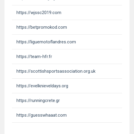
https://wjssc2019.com
https://betpromokod.com
https://liguemotoflandres.com
https://team-hfr.fr
https://scottishsportsassociation.org.uk
https://evelknieveldays.org
https://runningcrete.gr
https://guesswhaaat.com