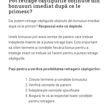
Pot retrage câștigurile obținute din
bonusuri imediat după ce le
primesc?
Da, putem retrage câștigurile obținute din bonusuri imediat
după ce le primim?
Răspunsul este că depinde.
Unele bonusuri pot avea cerințe de pariere care trebuie
îndeplinite înainte de a putea retrage bani. Este important
să citim termenii și condițiile fiecărui bonus pentru a
înțelege exact ce trebuie să facem pentru a putea retrage
câștigurile.
Pași pentru a verifica posibilitatea retragerii câștigurilor:
Citește termenii și condițiile bonusului.
Verifică cerințele de pariere.
Îndeplinește cerințele specificate.
Asigură-te că ai respectat toate condițiile
pentru retragere.